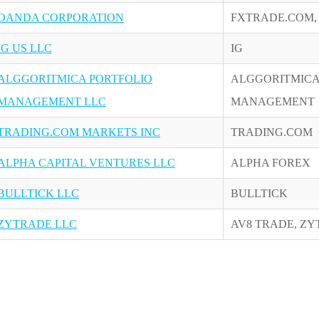
OANDA CORPORATION
FXTRADE.COM,
IG US LLC
IG
ALGGORITMICA PORTFOLIO
ALGGORITMICA
MANAGEMENT LLC
MANAGEMENT
TRADING.COM MARKETS INC
TRADING.COM
ALPHA CAPITAL VENTURES LLC
ALPHA FOREX
BULLTICK LLC
BULLTICK
ZYTRADE LLC
AV8 TRADE, Z