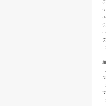
(
(
(
(
(
(
（
（
（
（