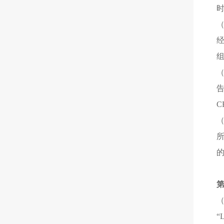
（
C
的
（
“