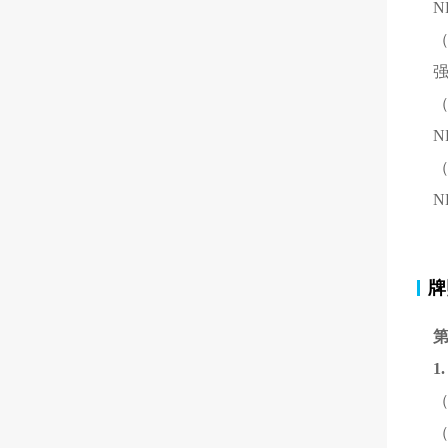
（
N
牌
1
（
（