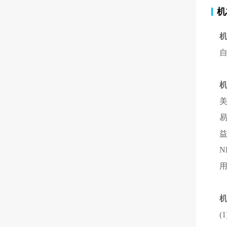
机
N
(