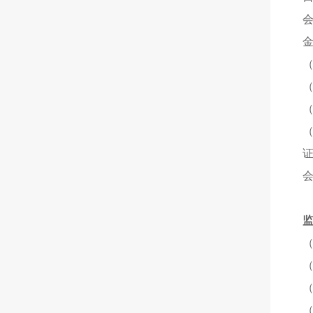
（
（
（
（
（
（