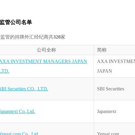
监管公司名单
受监管的持牌外汇经纪商共
320
家
公司全称
简称
AXA INVESTMENT MANAGERS JAPAN
AXA INVESTME
LTD.
JAPAN
SBI Securities CO., LTD.
SBI Securities
Japannext Co.,Ltd.
Japannext
Yensai.com Co., Ltd.
Yensai.com