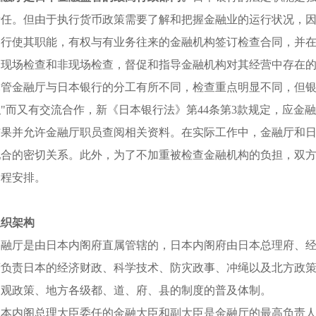
责任。但由于执行货币政策需要了解和把握金融业的运行状况，因
为行使其职能，有权与有业务往来的金融机构签订检查合同，并
过现场检查和非现场检查，督促和指导金融机构对其经营中存在
尽管金融厅与日本银行的分工有所不同，检查重点明显不同，但银
职"而又有交流合作，新《日本银行法》第44条第3款规定，应金
结果并允许金融厅职员查阅相关资料。在实际工作中，金融厅和
配合的密切关系。此外，为了不加重被检查金融机构的负担，双
日程安排。
组织架构
金融厅是由日本内阁府直属管辖的，日本内阁府由日本总理府、
府负责日本的经济财政、科学技术、防灾政事、冲绳以及北方政
宏观政策、地方各级都、道、府、县的制度的普及体制。
日本内阁总理大臣委任的金融大臣和副大臣是金融厅的最高负责