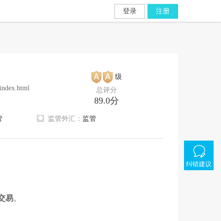
登录
注册
级
/index.html
总评分
89.0分
管
监管外汇：
监管
纠错建议
交易
。